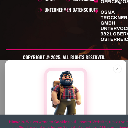
OFFICE@O
UNTERNEHMEN
DATENSCHUTZ
OSMA
TROCKNER
GMBH
UNTERVOC
9821 OBER
ÖSTERREI
COPYRIGHT © 2025. ALL RIGHTS RESERVED.
×
Hinweis
: Wir verwenden
Cookies
auf unserer Website, um zu ver
wie Sie diese nutzen. Indem Sie auf „Akzeptieren“ klicken, stimm