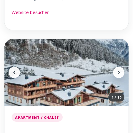
Website besuchen
‹
›
1 / 10
APARTMENT / CHALET