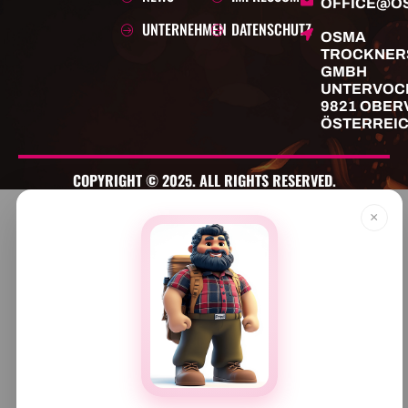
OFFICE@O
UNTERNEHMEN
DATENSCHUTZ
OSMA
TROCKNER
GMBH
UNTERVOC
9821 OBER
ÖSTERREI
COPYRIGHT © 2025. ALL RIGHTS RESERVED.
×