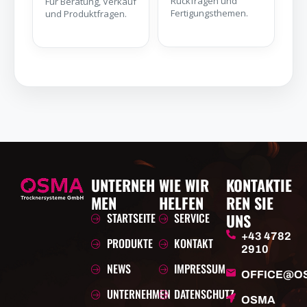
Rückfragen und
Für Beratung, Verkauf
Fertigungsthemen.
und Produktfragen.
UNTERNEH
WIE WIR
KONTAKTIE
MEN
HELFEN
REN SIE
STARTSEITE
SERVICE
UNS
+43 4782
PRODUKTE
KONTAKT
2910
NEWS
IMPRESSUM
OFFICE@O
UNTERNEHMEN
DATENSCHUTZ
OSMA