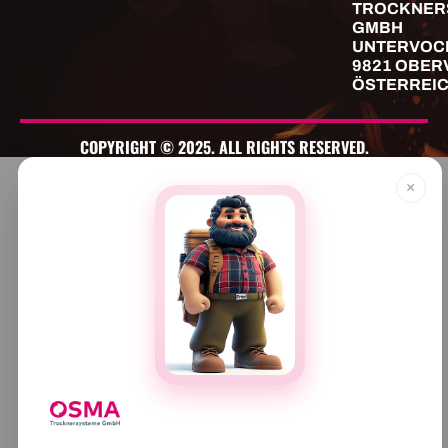
TROCKNER
GMBH
UNTERVOC
9821 OBER
ÖSTERREI
COPYRIGHT © 2025. ALL RIGHTS RESERVED.
×