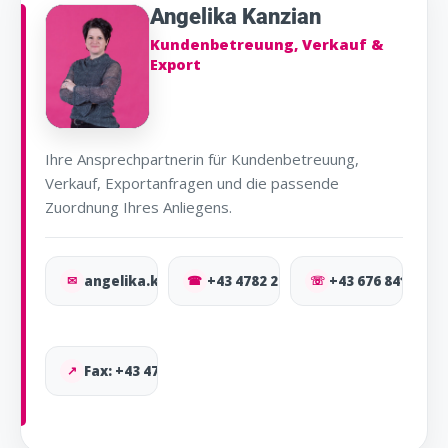
Angelika Kanzian
Kundenbetreuung, Verkauf &
Export
Ihre Ansprechpartnerin für Kundenbetreuung,
Verkauf, Exportanfragen und die passende
Zuordnung Ihres Anliegens.
✉
angelika.kanzian@osma.at
☎
+43 4782 2910
☏
+43 676 841 577 
↗
Fax: +43 4782 2910-9