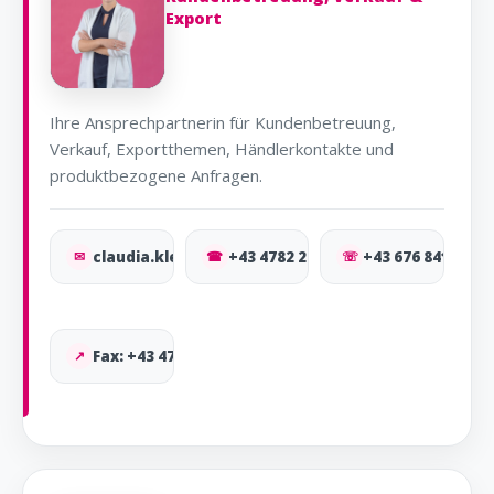
Export
Ihre Ansprechpartnerin für Kundenbetreuung,
Verkauf, Exportthemen, Händlerkontakte und
produktbezogene Anfragen.
✉
claudia.kleinfercher@osma.at
☎
+43 4782 2910-12
☏
+43 676 841 577 
↗
Fax: +43 4782 2910-9