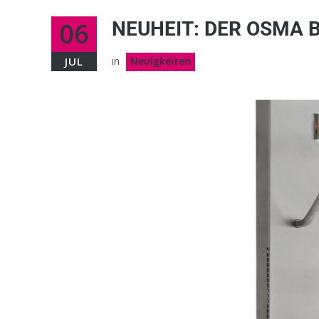
06
NEUHEIT: DER OSMA 
JUL
in
Neuigkeiten