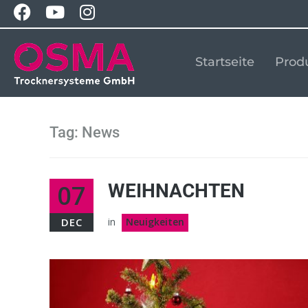
Startseite
Prod
Tag:
News
07
WEIHNACHTEN
DEC
in
Neuigkeiten